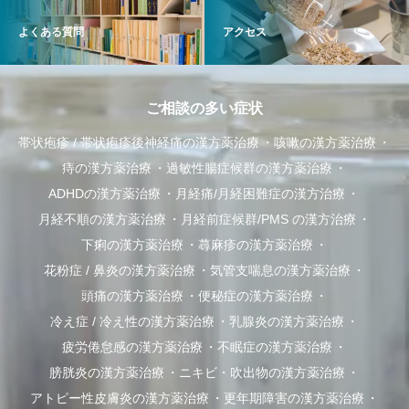
よくある質問
アクセス
ご相談の多い症状
帯状疱疹 / 帯状疱疹後神経痛の漢方薬治療
咳嗽の漢方薬治療
痔の漢方薬治療
過敏性腸症候群の漢方薬治療
ADHDの漢方薬治療
月経痛/月経困難症の漢方治療
月経不順の漢方薬治療
月経前症候群/PMS の漢方治療
下痢の漢方薬治療
蕁麻疹の漢方薬治療
花粉症 / 鼻炎の漢方薬治療
気管支喘息の漢方薬治療
頭痛の漢方薬治療
便秘症の漢方薬治療
冷え症 / 冷え性の漢方薬治療
乳腺炎の漢方薬治療
疲労倦怠感の漢方薬治療
不眠症の漢方薬治療
膀胱炎の漢方薬治療
ニキビ・吹出物の漢方薬治療
アトピー性皮膚炎の漢方薬治療
更年期障害の漢方薬治療