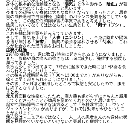
身体の根本的な活動源となる
「陽気」
と体を形作る
「陰血」
が著
しく損なわれてしまったのだと思います。
今までの頑張りが身体に大きな負担となってしまったこと、思春
期の成長過程で自律神経（陰陽）のバランス失調を起こしている
ことが、この起立性調節障害の本質であると考えました。
陰病においてなくてははならない生薬として、
「附子（ブシ）」
があります。
これを軸に漢方薬を組み立てていきます。
そして、胃気を上げる「
人参（ニンジン）
」
、
全身に陰血や陽気
を送り届ける「
黄耆
」、筋肉の緊張を緩和させる「
芍薬
」、これ
らが配合された漢方薬をお出ししました。
症状の経過
1週間の服用で、週に数日7時台に起きられるようになりました。
また、腹痛や肩の痛みの強さも10→5に減少し、発症する頻度も
減ってきました。
食欲も少しずつ出てきて、7時台に起床できた時には1日3食を食
べられるようになりました。
その後も起床時間も波（7:00〜13:00までと）がありながらも、
徐々に早く起きられるようになりました。
その後、2ヶ月ほど服用したところで状態も安定したので、服用
は終了となりました。
まとめ
元来真面目な性格だったため、漢方薬も嫌がらずにきちんと服用
してくださったことが効果を高めてくれたのだと思います。
起立性調節障害に有名な漢方薬として「苓桂朮甘湯(リョウケイ
ジュツカントウ)」がありますが、これでは効果が今ひとつなこ
とがあります。
漢方薬はマニュアルではなく、一人一人の患者さんのお身体の状
態を見極めていかないといけないと実感した症例でした。