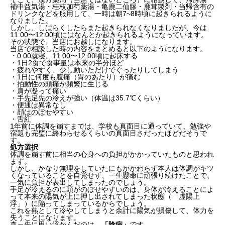
補中益気湯・桂枝加芍薬湯・亀鹿二仙膠・鹿茸製剤・当帰含有の
ドリンクなどを服用して、一時は朝7~8時頃に起きられるように
なりました。
しかし、しばらくしたらまた起きられなくなりましたが、今は
11:00〜12:00頃にはなんとか起きられるようになっています。
その状態で、当店にお越しになります。
当店で相談した時の内容をまとめると以下のようになります。
・0:00就寝、11:00〜12:00頃に起床する
・1日2食で食事量は本来の半分ほど
・疲れやすく、少し動いただけでぐったりしてしまう
・1日に何度も腹痛（胃のあたり）が痛む
・拍動性の頭痛が頻繁に生じる
・肩が凝って痛い
・手先足先の冷えが強い（体温は35.7℃くらい）
・便通は異常なし
・顔はのぼせやすい
・舌紅
1年前に体調を崩すまでは、学校も真面目に通っていて、勉強や
宿題も完璧に終わらせるくらいの真面目さだったほどだそうで
す。
処方選択
体調を崩す前に相当の心身への負担がかかっていたものと思われ
ます。
しかし、かなり無理をしていたにもかかわらず本人は体調がキツ
くなっていることを自覚せず、一生懸命に頑張り続けたことで、
一気に負担が表出してしまったのでしょう。
手足が冷えるのに頭がのぼせやすいのは、身体が冷えることによ
って本来の陽気が上に押し出されてしまった状態（「虚陽上
浮」）に陥ってしまっているからでしょう。
これを熱として冷やしてしまうと余計に陽気が損傷して、体力を
失うことになります。
真っ先に思い浮かんだのは、
「陰病」
です。