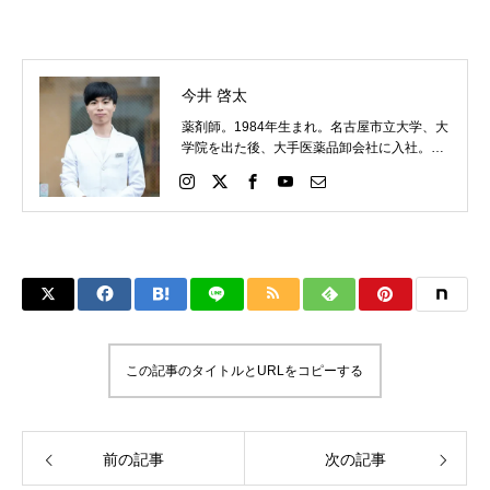
今井 啓太
薬剤師。1984年生まれ。名古屋市立大学、大
学院を出た後、大手医薬品卸会社に入社。営
業所の管理薬剤師として、西洋医学を中心に
知識を深める。その後、調剤薬局勤務を経
て、漢方薬局 博済に勤務。福島毅先生より、
中医学理論及び漢方の臨床について学ぶ。そ
の後、漢方コラージュの戸田一成先生より漢
方経方理論を学び、実践への礎を築く。2016
年、三鷹にて漢方薬局 Basic Spaceを開局。
この記事のタイトルとURLをコピーする
前の記事
次の記事