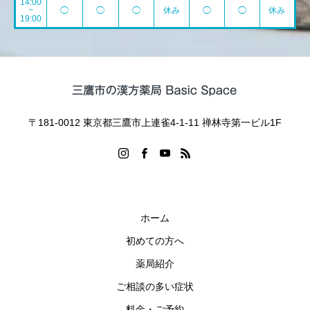
14:00
~
◯
◯
◯
休み
◯
◯
休み
19:00
〒181-0012 東京都三鷹市上連雀4-1-11 禅林寺第一ビル1F
ホーム
初めての方へ
薬局紹介
ご相談の多い症状
料金・ご予約