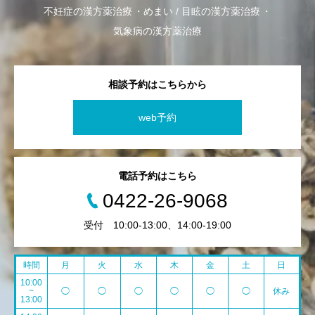
不妊症の漢方薬治療
めまい / 目眩の漢方薬治療
気象病の漢方薬治療
相談予約はこちらから
web予約
電話予約はこちら
0422-26-9068
受付 10:00-13:00、14:00-19:00
時間
月
火
水
木
金
土
日
10:00
~
◯
◯
◯
◯
◯
◯
休み
13:00