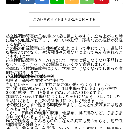
この記事のタイトルとURLをコピーする
起立性調節障害は思春期の小児に起こりやすく、立ち上がった時
に脳への血流が低下して、めまいや動悸、頭痛などの症状が発症
する病気です。
この脳の血流障害は自律神経の乱れによって生じていて、遺伝的
な要素だけでなく、生活習慣や天候などによっても左右されるこ
ともあります
起立性調節障害をきっかけにして、学校に通えなくなり不登校に
なってしまったケースの相談にもいくつか遭遇しました。
今回は起立性調節障害により、学校に行けなくなってしまった症
例をご紹介します。
起立性調節障害の相談事例
相談者：高校生 女性 やや痩せ型
当店にいらっしゃる1年前に急に体が動かなくなりました。
文字通り体が動かせなくなり、1日中眠っているような状態で
0:00に就寝して、眼を覚ますのは翌日の20:00頃です。
20時間ぶっ続けで眠りにつく日が1ヶ月ほど続き、2日だけ元の
生活に戻るも、また20時間眠りにつく日が続きました。
その後は少しずつ起きる時間が早まり、なんとか夕方頃には起き
られるようになりました。
しかし、拍動性の頭痛や腹痛、倦怠感、肩の痛みなど、さまざま
な症状が現れるようになりました。
病院で検査をしてみるものの、なんの異常も見つからず、起立性
調節障害と診断されました。
そこで、漢方薬局（当店ではないところ）に相談して、帰脾湯・