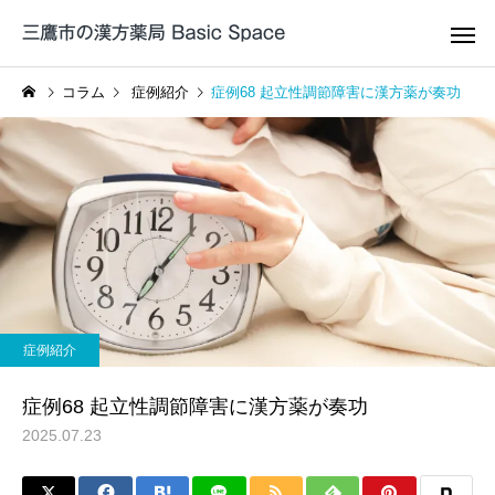
コラム
症例紹介
症例68 起立性調節障害に漢方薬が奏功
帯状疱疹 / 帯状疱疹後
咳嗽の漢方
神経痛の漢方薬治療
漢方薬解説
症例紹介
出典から考える補中益気湯
症例104 頭皮と顔の痒
症例紹介
の効能
黄連解毒湯加石膏が奏
月経痛/月経
ADHDの漢方薬治療
漢方治
た症例
症例68 起立性調節障害に漢方薬が奏功
2025.07.23