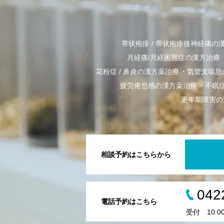
帯状疱疹 / 帯状疱疹後神経痛の
月経痛/月経困難症の漢方治療
花粉症 / 鼻炎の漢方薬治療
気管支喘息
疲労倦怠感の漢方薬治療
不眠
更年期障害の
相談予約はこちらから
042
電話予約はこちら
受付 10:00-