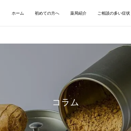
ホーム
初めての方へ
薬局紹介
ご相談の多い症状
咳嗽の漢方薬治療
痔の漢方薬治
症例紹介
治療について
症例103 腰椎椎間板ヘルニ
熱中症の漢方薬治療と養生
アによる痛みに漢方薬が奏
月経痛/月経困難症の
コラム
月経不順の漢方薬
漢方治療
功した症例