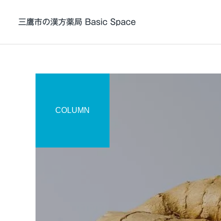
帯状疱疹 / 帯状疱疹後
COLUMN
神経痛の漢方薬治療
漢方について
症例紹介
東洋医学（漢方）は術か学
症例104 頭皮と顔の痒疹に
か
黄連解毒湯加石膏が奏功し
ADHDの漢方薬治療
た症例