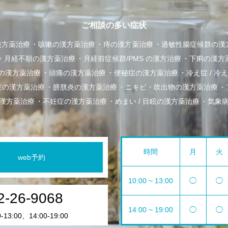
ご相談の多い症状
漢方薬治療
咳嗽の漢方薬治療
痔の漢方薬治療
過敏性腸症候群の漢
月経不順の漢方薬治療
月経前症候群/PMS の漢方治療
下痢の漢方
の漢方薬治療
頭痛の漢方薬治療
便秘症の漢方薬治療
冷え症 / 
症の漢方薬治療
膀胱炎の漢方薬治療
ニキビ・吹出物の漢方薬治療
漢方薬治療
不妊症の漢方薬治療
めまい / 目眩の漢方薬治療
気象
時間
月
火
web予約
10:00 ~ 13:00
◯
◯
2-26-9068
14:00 ~ 19:00
◯
◯
13:00、14:00-19:00