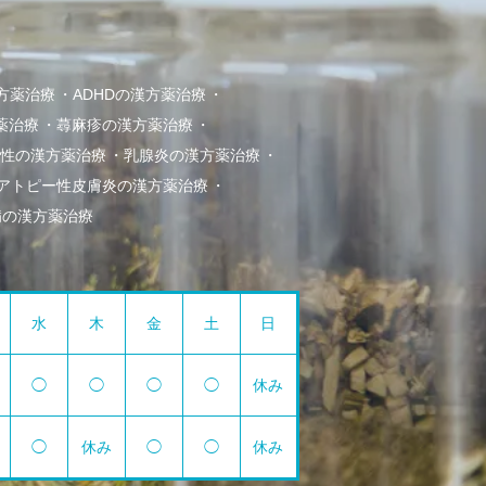
方薬治療
ADHDの漢方薬治療
薬治療
蕁麻疹の漢方薬治療
冷え性の漢方薬治療
乳腺炎の漢方薬治療
アトピー性皮膚炎の漢方薬治療
病の漢方薬治療
水
木
金
土
日
◯
◯
◯
◯
休み
◯
休み
◯
◯
休み