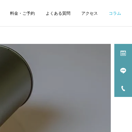
料金・ご予約
よくある質問
アクセス
コラム
症状別漢方治療一覧
過敏性腸症候群の漢方
療
薬治療
治療について
漢方薬解説
髪の毛に有効な漢方薬と食
【漢方薬解説】安中散（ア
養生
ンチュウサン）
月経前症候群/PMS の
治療
漢方治療