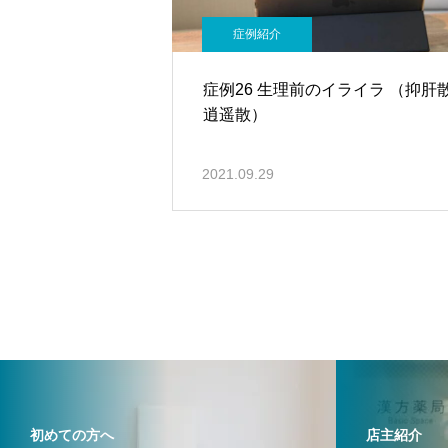
症例紹介
症例26 生理前のイライラ （抑肝
逍遥散）
2021.09.29
初めての方へ
店主紹介