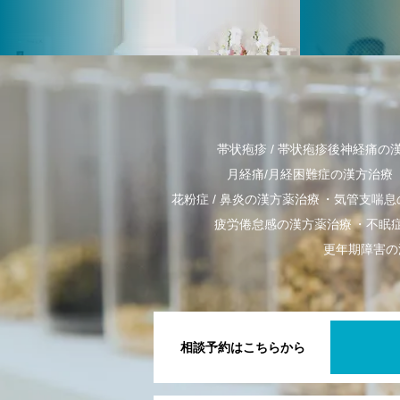
帯状疱疹 / 帯状疱疹後神経痛の
月経痛/月経困難症の漢方治療
花粉症 / 鼻炎の漢方薬治療
気管支喘息
疲労倦怠感の漢方薬治療
不眠
更年期障害の
相談予約はこちらから