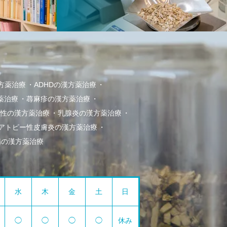
方薬治療
ADHDの漢方薬治療
薬治療
蕁麻疹の漢方薬治療
冷え性の漢方薬治療
乳腺炎の漢方薬治療
アトピー性皮膚炎の漢方薬治療
病の漢方薬治療
水
木
金
土
日
◯
◯
◯
◯
休み