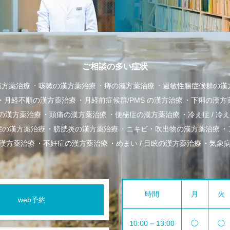
ご相談の多い症状
漢方薬治療
咳嗽の漢方薬治療
痔の漢方薬治療
過敏性腸症候群の漢
月経不順の漢方薬治療
月経前症候群/PMS の漢方治療
下痢の漢方
の漢方薬治療
頭痛の漢方薬治療
便秘症の漢方薬治療
冷え症 / 
症の漢方薬治療
膀胱炎の漢方薬治療
ニキビ・吹出物の漢方薬治療
漢方薬治療
不妊症の漢方薬治療
めまい / 目眩の漢方薬治療
気象
時間
月
火
web予約
10:00 ~ 13:00
◯
◯