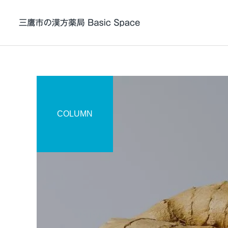
帯状疱疹 / 帯状疱疹後
COLUMN
神経痛の漢方薬治療
漢方について
症例紹介
東洋医学（漢方）は術か学
症例104 頭皮と顔の痒疹に
か
黄連解毒湯加石膏が奏功し
ADHDの漢方薬治療
た症例