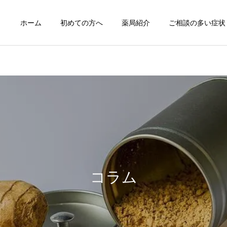
ホーム
初めての方へ
薬局紹介
ご相談の多い症状
咳嗽の漢方薬治療
痔の漢方薬治
症例紹介
治療について
症例103 腰椎椎間板ヘルニ
熱中症の漢方薬治療と養生
アによる痛みに漢方薬が奏
月経痛/月経困難症の
コラム
月経不順の漢方薬
漢方治療
功した症例