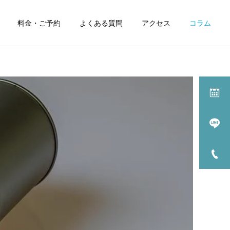
料金・ご予約
よくある質問
アクセス
コラム
症状別漢方治療一覧
過敏性腸症候群の漢方
療
薬治療
治療について
漢方薬解説
髪の毛に有効な漢方薬と食
【漢方薬解説】安中散（ア
養生
ンチュウサン）
月経前症候群/PMS の
治療
漢方治療