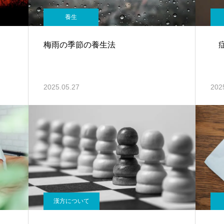
養生
梅雨の季節の養生法
症
2025.05.27
202
漢方について