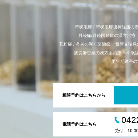
帯状疱疹 / 帯状疱疹後神経痛の
月経痛/月経困難症の漢方治療
花粉症 / 鼻炎の漢方薬治療
気管支喘息
疲労倦怠感の漢方薬治療
不眠
更年期障害の
相談予約はこちらから
042
電話予約はこちら
受付 10:00-