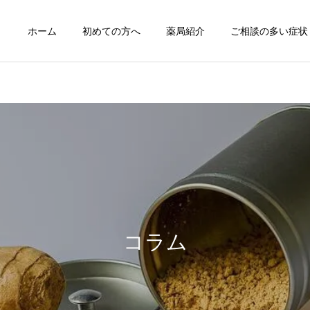
ホーム
初めての方へ
薬局紹介
ご相談の多い症状
咳嗽の漢方薬治療
痔の漢方薬治
症例紹介
治療について
症例103 腰椎椎間板ヘルニ
熱中症の漢方薬治療と養生
アによる痛みに漢方薬が奏
月経痛/月経困難症の
コラム
月経不順の漢方薬
漢方治療
功した症例