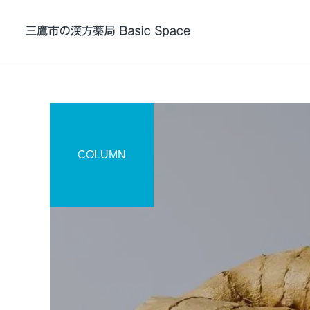
帯状疱疹 / 帯状疱疹後
COLUMN
神経痛の漢方薬治療
漢方について
症例紹介
東洋医学（漢方）は術か学
症例104 頭皮と顔の痒疹に
か
黄連解毒湯加石膏が奏功し
ADHDの漢方薬治療
た症例