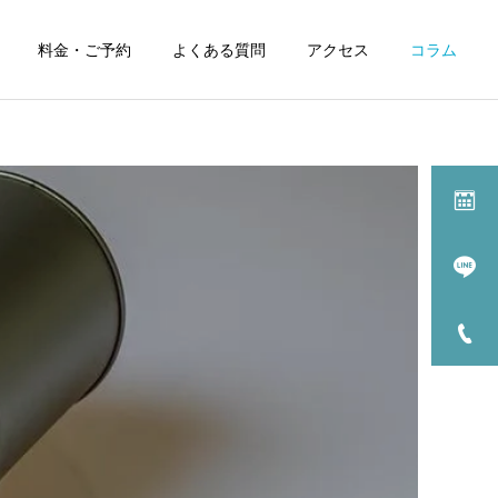
料金・ご予約
よくある質問
アクセス
コラム
症状別漢方治療一覧
過敏性腸症候群の漢方
療
薬治療
治療について
漢方薬解説
髪の毛に有効な漢方薬と食
【漢方薬解説】安中散（ア
養生
ンチュウサン）
月経前症候群/PMS の
治療
漢方治療