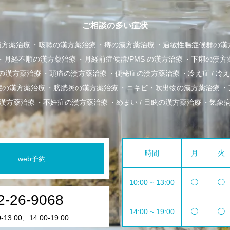
ご相談の多い症状
漢方薬治療
咳嗽の漢方薬治療
痔の漢方薬治療
過敏性腸症候群の漢
月経不順の漢方薬治療
月経前症候群/PMS の漢方治療
下痢の漢方
の漢方薬治療
頭痛の漢方薬治療
便秘症の漢方薬治療
冷え症 / 
症の漢方薬治療
膀胱炎の漢方薬治療
ニキビ・吹出物の漢方薬治療
漢方薬治療
不妊症の漢方薬治療
めまい / 目眩の漢方薬治療
気象
時間
月
火
web予約
10:00 ~ 13:00
◯
◯
2-26-9068
14:00 ~ 19:00
◯
◯
13:00、14:00-19:00