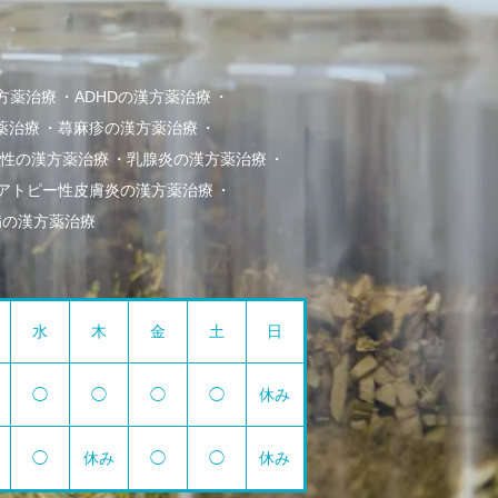
方薬治療
ADHDの漢方薬治療
薬治療
蕁麻疹の漢方薬治療
冷え性の漢方薬治療
乳腺炎の漢方薬治療
アトピー性皮膚炎の漢方薬治療
病の漢方薬治療
水
木
金
土
日
◯
◯
◯
◯
休み
◯
休み
◯
◯
休み