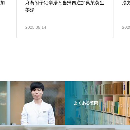
湯加
麻黄附子細辛湯と当帰四逆加呉茱萸生
漢
姜湯
2025.05.14
202
よくある質問