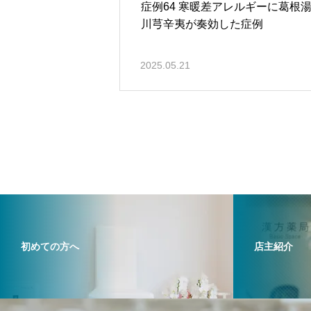
症例64 寒暖差アレルギーに葛根
川芎辛夷が奏効した症例
2025.05.21
初めての方へ
店主紹介