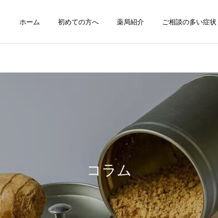
ホーム
初めての方へ
薬局紹介
ご相談の多い症状
咳嗽の漢方薬治療
痔の漢方薬治
症例紹介
症例紹介
症例104 頭皮と顔の痒疹に
症例103 腰椎椎間板ヘルニ
黄連解毒湯加石膏が奏功し
アによる痛みに漢方薬が奏
月経痛/月経困難症の
コラム
月経不順の漢方薬
漢方治療
た症例
功した症例