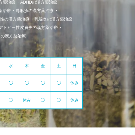
方薬治療
ADHDの漢方薬治療
薬治療
蕁麻疹の漢方薬治療
冷え性の漢方薬治療
乳腺炎の漢方薬治療
アトピー性皮膚炎の漢方薬治療
病の漢方薬治療
水
木
金
土
日
◯
◯
◯
◯
休み
◯
休み
◯
◯
休み