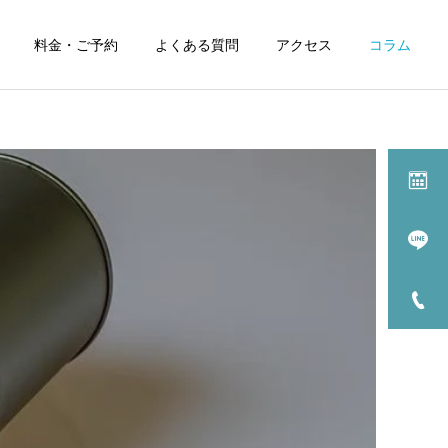
料金・ご予約
よくある質問
アクセス
コラム
症状別漢方治療一覧
過敏性腸症候群の漢方
療
薬治療
治療について
治療について
熱中症の漢方薬治療と養生
髪の毛に有効な漢方薬と食
養生
月経前症候群/PMS の
治療
漢方治療