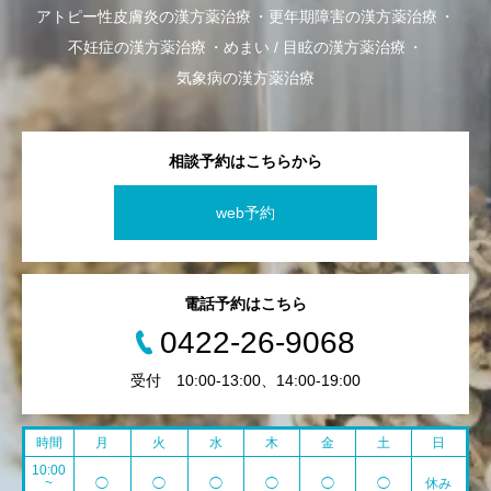
アトピー性皮膚炎の漢方薬治療
更年期障害の漢方薬治療
不妊症の漢方薬治療
めまい / 目眩の漢方薬治療
気象病の漢方薬治療
相談予約はこちらから
web予約
電話予約はこちら
0422-26-9068
受付 10:00-13:00、14:00-19:00
時間
月
火
水
木
金
土
日
10:00
~
◯
◯
◯
◯
◯
◯
休み