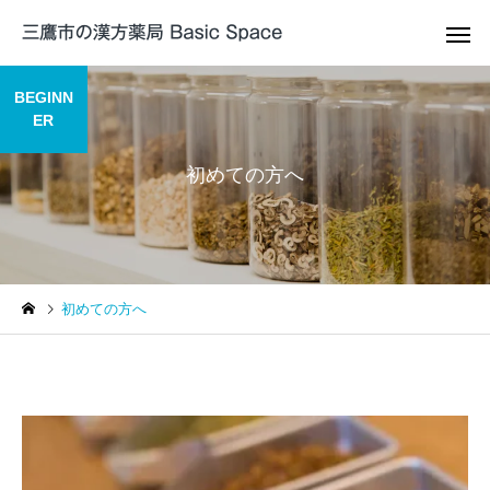
BEGINN
ER
初めての方へ
帯状疱疹 / 帯状疱疹後
咳嗽の漢方
神経痛の漢方薬治療
漢方薬解説
症例紹介
初めての方へ
出典から考える補中益気湯
症例104 頭皮と顔の痒
の効能
黄連解毒湯加石膏が奏
月経痛/月経
ADHDの漢方薬治療
漢方治
た症例