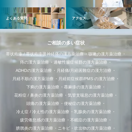
よくある質問
アクセス
ご相談の多い症状
帯状疱疹 / 帯状疱疹後神経痛の漢方薬治療
咳嗽の漢方薬治療
痔の漢方薬治療
過敏性腸症候群の漢方薬治療
ADHDの漢方薬治療
月経痛/月経困難症の漢方治療
月経不順の漢方薬治療
月経前症候群/PMS の漢方治療
下痢の漢方薬治療
蕁麻疹の漢方薬治療
花粉症 / 鼻炎の漢方薬治療
気管支喘息の漢方薬治療
頭痛の漢方薬治療
便秘症の漢方薬治療
冷え症 / 冷え性の漢方薬治療
乳腺炎の漢方薬治療
疲労倦怠感の漢方薬治療
不眠症の漢方薬治療
膀胱炎の漢方薬治療
ニキビ・吹出物の漢方薬治療