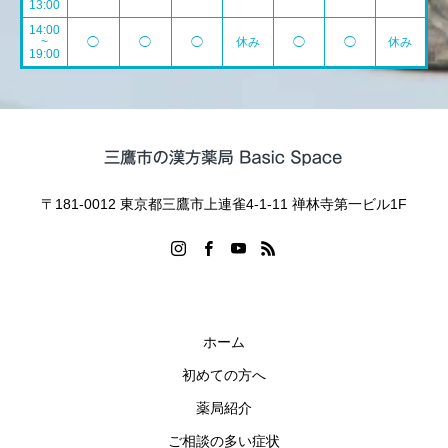
13:00
14:00
~
◯
◯
◯
休み
◯
◯
休み
19:00
〒181-0012 東京都三鷹市上連雀4-1-11 禅林寺第一ビル1F
ホーム
初めての方へ
薬局紹介
ご相談の多い症状