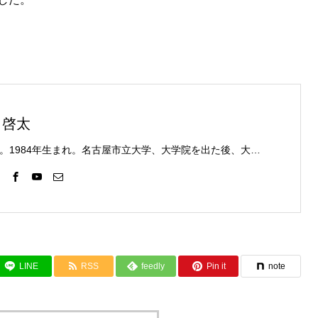
 啓太
薬剤師。1984年生まれ。名古屋市立大学、大学院を出た後、大手医薬品卸会社に入社。営業所の管理薬剤師として、西洋医学を中心に知識を深める。その後、調剤薬局勤務を経て、漢方薬局 博済に勤務。福島毅先生より、中医学理論及び漢方の臨床について学ぶ。その後、漢方コラージュの戸田一成先生より漢方経方理論を学び、実践への礎を築く。2016年、三鷹にて漢方薬局 Basic Spaceを開局。
LINE
RSS
feedly
Pin it
note