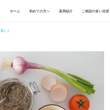
ホーム
初めての方へ
薬局紹介
ご相談の多い症状
く楽しく
咳嗽の漢方薬治療
痔の漢方薬治
症例紹介
治療について
症例103 腰椎椎間板ヘルニ
熱中症の漢方薬治療と養生
アによる痛みに漢方薬が奏
月経痛/月経困難症の
月経不順の漢方薬
漢方治療
功した症例