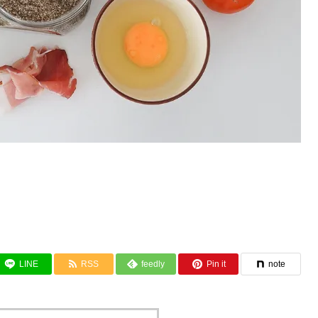
LINE
RSS
feedly
Pin it
note