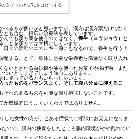
事のタイトルとURLをコピーする
かべる方が多いかと思いますが、漢方は漢方薬だけでなく
なども含む、幅広い治療法を表しています。
かんでも漢方薬を使うのではなく、
養生（ヨウジョウ）
と
ることを漢方では大切にしています。
、日々の活動のエネルギー源にもなるので、養生を行う上
調整することで、身体に必要な栄養素を満遍なく取り入れ
くないとされる白砂糖や油を使ったお菓子や揚げ物、また
いついとりすぎてしまう傾向にあります。
病に陥っている方もいらっしゃいます。
入ったものをバランスよく、そして腹八分目に抑えるこ
おそれのあるものを可能な限り摂取しないことです。
てが機械的にうまくいくわけではありません。
そりした女性の方が、とある症状でご相談にお見えになりま
ったので、腸内の検査をしたところ腸内環境がやや乱れてい
指導され、今まで好きだった甘いものをキッパリとやめ、