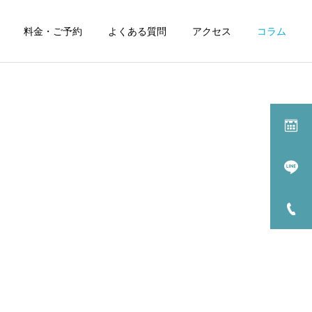
料金・ご予約
よくある質問
アクセス
コラム
症状別漢方治療一覧
過敏性腸症候群の漢方
療
薬治療
治療について
漢方薬解説
髪の毛に有効な漢方薬と食
【漢方薬解説】安中散（ア
養生
ンチュウサン）
月経前症候群/PMS の
治療
漢方治療