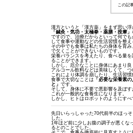
この記
漢方というと「漢方薬」をまず思い浮
「鍼灸・気功・太極拳・薬膳・按摩」
ですので、治療だからといって何でも
して食事や運動などの生活習慣を整え
その中でも食事は私たちの身体を育み
で欠くことができないものです。
栄養バランスを考えたり、食べる量を
ることができます。
しかし、厄介なことに身体にあまり良
アルコール飲料などは美味しくて、つ
これにより体調を崩したり、生活習慣
食事で大切なことは
「必要な栄養素の
と」
です。
そして、身体に不要で悪影響を及ぼす
これが一般的な食養生になります。
しかし、ヒトはロボットのようにすべ
先日いらっしゃった70代前半のほっ
した。
1年ほど前に少しお腹の調子が悪くな
るとのことでした。
そこで、食事を徹底的に見直すように