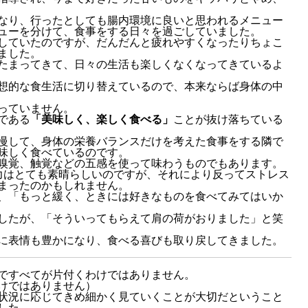
なり、行ったとしても腸内環境に良いと思われるメニュー
ューを分けて、食事をする日々を過ごしていました。
していたのですが、だんだんと疲れやすくなったりちょこ
ました。
たまってきて、日々の生活も楽しくなくなってきているよ
想的な食生活に切り替えているので、本来ならば身体の中
っていません。
である
「美味しく、楽しく食べる」
ことが抜け落ちている
慢して、身体の栄養バランスだけを考えた食事をする隣で
味しく食べているのです。
嗅覚、触覚などの五感を使って味わうものでもあります。
力はとても素晴らしいのですが、それにより反ってストレス
まったのかもしれません。
、「もっと緩く、ときには好きなものを食べてみてはいか
したが、「そういってもらえて肩の荷がおりました」と笑
に表情も豊かになり、食べる喜びも取り戻してきました。
ですべてが片付くわけではありません。
けではありません）
状況に応じてきめ細かく見ていくことが大切だということ
した。