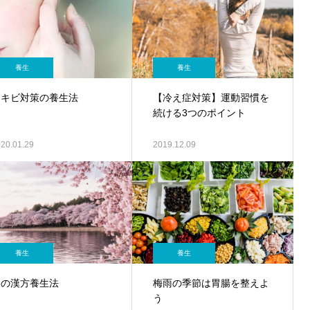
養生
養生
ニキビ対策の養生法
【冷え症対策】運動習慣を
続ける3つのポイント
20.01.29
2019.12.09
養生
養生
春の漢方養生法
梅雨の季節は胃腸を整えよ
う