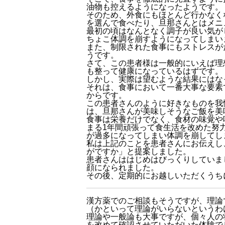
油物も控えるようになったようです。
そのため、外食にもほとんど行かなく
を選んで食べたり、旦那さんとはメニ
最初の頃はなんとなく調子が良い気が
ちょこ体調を崩すようになってしまい
また、制限された食事にもストレスが
うです。
さて、この患者様は一般的にいえば理
も整って健康になっているはずです。
しかし、実際は望むような結果にはな
それは、食事において一番大事な要素
からです。
この患者さんのように好きなものを我
は、旦那さんが美味しそうなご飯を美
食事は栄養だけでなく、食材の味覚や
まる1年間頑張って食生活を改めた努
が過多になってしまい体調を崩してし
私は上記のことを患者さんにお伝えし
がですか」と提案しました。
患者さんははじめはびっくりしていま
顔になられました。
その後、定期的にお越しいただくうち
漢方薬でのご相談もそうですが、理論
（かといって理論がいらないというわ
理論や一般論も大事ですが、個々人の
を改めて確認させていただいた体験で