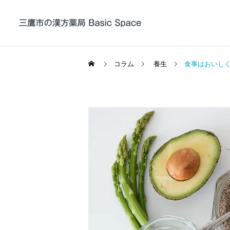
コラム
養生
食事はおいし
帯状疱疹 / 帯状疱疹後
神経痛の漢方薬治療
漢方について
症例紹介
東洋医学（漢方）は術か学
症例104 頭皮と顔の痒疹に
か
黄連解毒湯加石膏が奏功し
ADHDの漢方薬治療
た症例