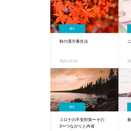
養生
秋の漢方養生法
2025.10.01
20
養生
コロナの不安対策〜その
3〜つながりと内省