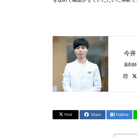
今井
Post
Share
Hatena