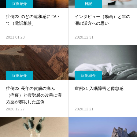
症例紹介
日記
症例23 のどの違和感につい
インタビュー（動画）と年の
て（電話相談）
瀬の漢方への思い
2021.01.23
2020.12.31
症例紹介
症例紹介
症例22 長年の皮膚の痒み
症例21 入眠障害と倦怠感
（痒疹）と疲労感の改善に漢
方薬が奏功した症例
2020.12.27
2020.12.21