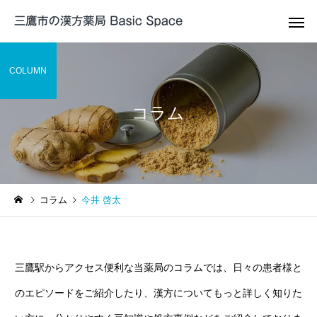
COLUMN
コラム
帯状疱疹 / 帯状疱疹後
咳嗽の漢方
神経痛の漢方薬治療
漢方薬解説
症例紹介
コラム
今井 啓太
出典から考える補中益気湯
症例104 頭皮と顔の痒
の効能
黄連解毒湯加石膏が奏
月経痛/月経
ADHDの漢方薬治療
漢方治
た症例
三鷹駅からアクセス便利な当薬局のコラムでは、日々の患者様と
のエピソードをご紹介したり、漢方についてもっと詳しく知りた