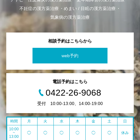
不妊症の漢方薬治療
めまい / 目眩の漢方薬治療
気象病の漢方薬治療
相談予約はこちらから
web予約
電話予約はこちら
0422-26-9068
受付 10:00-13:00、14:00-19:00
時間
月
火
水
木
金
土
日
10:00
~
◯
◯
◯
◯
◯
◯
休み
13:00