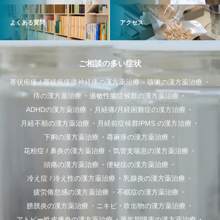
よくある質問
アクセス
ご相談の多い症状
帯状疱疹 / 帯状疱疹後神経痛の漢方薬治療
咳嗽の漢方薬治療
痔の漢方薬治療
過敏性腸症候群の漢方薬治療
ADHDの漢方薬治療
月経痛/月経困難症の漢方治療
月経不順の漢方薬治療
月経前症候群/PMS の漢方治療
下痢の漢方薬治療
蕁麻疹の漢方薬治療
花粉症 / 鼻炎の漢方薬治療
気管支喘息の漢方薬治療
頭痛の漢方薬治療
便秘症の漢方薬治療
冷え症 / 冷え性の漢方薬治療
乳腺炎の漢方薬治療
疲労倦怠感の漢方薬治療
不眠症の漢方薬治療
膀胱炎の漢方薬治療
ニキビ・吹出物の漢方薬治療
アトピー性皮膚炎の漢方薬治療
更年期障害の漢方薬治療