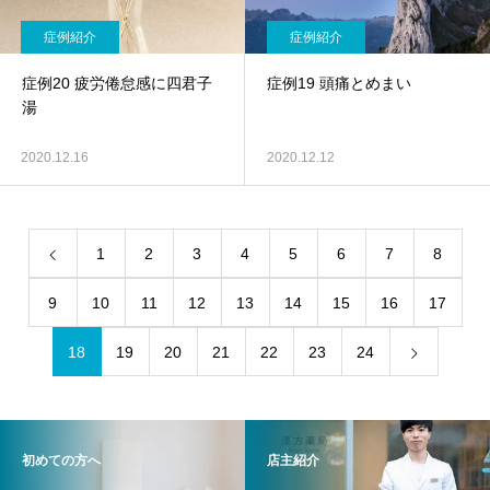
症例紹介
症例紹介
症例20 疲労倦怠感に四君子
症例19 頭痛とめまい
湯
2020.12.16
2020.12.12
1
2
3
4
5
6
7
8
9
10
11
12
13
14
15
16
17
18
19
20
21
22
23
24
初めての方へ
店主紹介